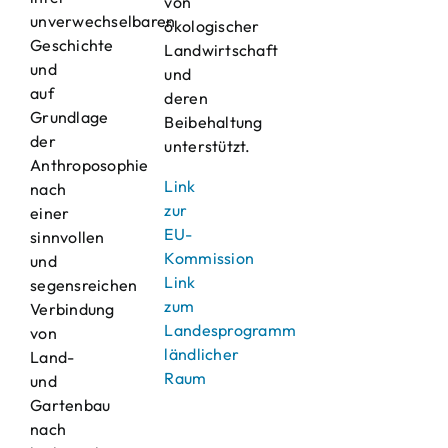
von
unverwechselbaren
ökologischer
Geschichte
Landwirtschaft
und
und
auf
deren
Grundlage
Beibehaltung
der
unterstützt.
Anthroposophie
Link
nach
zur
einer
EU-
sinnvollen
Kommission
und
Link
segensreichen
zum
Verbindung
Landesprogramm
von
ländlicher
Land-
Raum
und
Gartenbau
nach