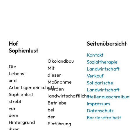
Hof
Seitenübersicht
Sophienlust
Kontakt
Ökolandbau
Sozialtherapie
Die
Mit
Landwirtschaft
Lebens-
dieser
Verkauf
und
Maßnahme
Solidarische
Arbeitsgemeinschaft
werden
Landwirtschaft
Sophienlust
landwirtschaftliche
Stellenausschreibu
strebt
Betriebe
Impressum
vor
bei
Datenschutz
dem
der
Barrierefreiheit
Hintergrund
Einführung
ihrer