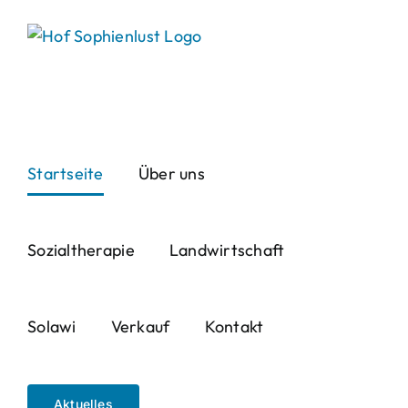
Skip
to
content
Startseite
Über uns
Sozialtherapie
Landwirtschaft
Solawi
Verkauf
Kontakt
Aktuelles