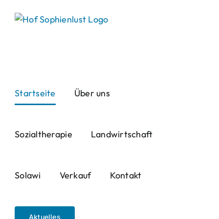
Skip
to
content
Startseite
Über uns
Sozialtherapie
Landwirtschaft
Solawi
Verkauf
Kontakt
Aktuelles