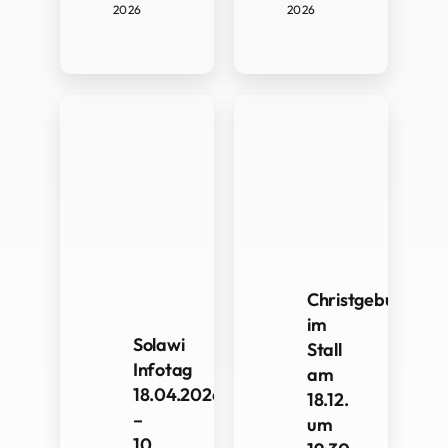
2026
2026
Christgeburtspiel
im
Solawi
Stall
Infotag
am
18.04.2026
18.12.
–
um
10