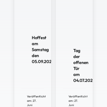
Hoffest
am
Samstag
Tag
den
der
05.09.2026
offenen
Tür
am
04.07.2026
Veröffentlicht
Veröffentlicht
am: 27.
am: 27.
Juni
Juni