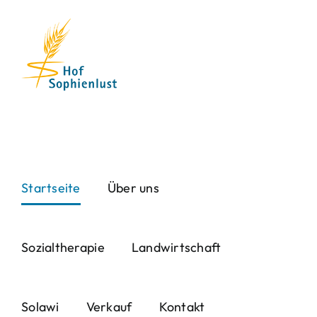
Skip
to
content
Startseite
Über uns
Sozialtherapie
Landwirtschaft
Solawi
Verkauf
Kontakt