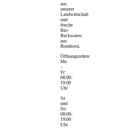
aus
unserer
Landwirtschaft
und
frische
Bio-
Backwaren
aus
Bornhorst.
Öffnungszeiten:
Mo
–
Fr:
08:00-
19:00
Uhr
Sa
und
So:
08:00-
19:00
Uhr