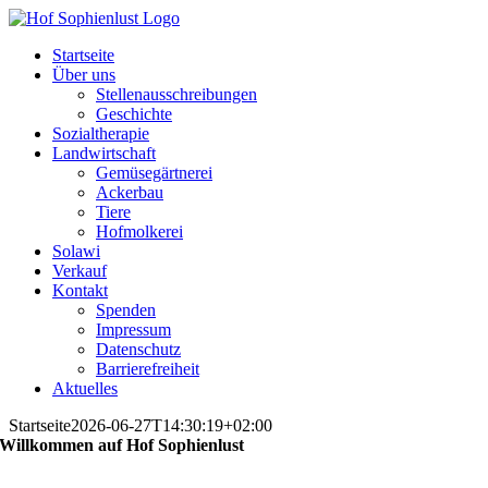
Skip
to
Startseite
content
Über uns
Stellenausschreibungen
Geschichte
Sozialtherapie
Landwirtschaft
Gemüsegärtnerei
Ackerbau
Tiere
Hofmolkerei
Solawi
Verkauf
Kontakt
Spenden
Impressum
Datenschutz
Barrierefreiheit
Aktuelles
Startseite
2026-06-27T14:30:19+02:00
Willkommen auf Hof Sophienlust