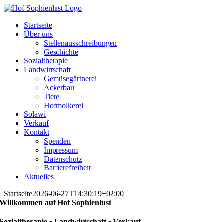
Skip
to
Startseite
content
Über uns
Stellenausschreibungen
Geschichte
Sozialtherapie
Landwirtschaft
Gemüsegärtnerei
Ackerbau
Tiere
Hofmolkerei
Solawi
Verkauf
Kontakt
Spenden
Impressum
Datenschutz
Barrierefreiheit
Aktuelles
Startseite
2026-06-27T14:30:19+02:00
Willkommen auf Hof Sophienlust
Sozialtherapie • Landwirtschaft • Verkauf