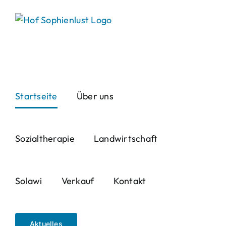
Skip
to
content
Startseite
Über uns
Sozialtherapie
Landwirtschaft
Solawi
Verkauf
Kontakt
Aktuelles