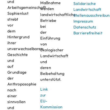
und
Maßnahme
Solidarische
Arbeitsgemeinschaft
werden
Landwirtschaft
Sophienlust
landwirtschaftliche
Stellenausschreibu
strebt
Betriebe
Impressum
vor
bei
Datenschutz
dem
der
Barrierefreiheit
Hintergrund
Einführung
ihrer
von
unverwechselbaren
ökologischer
Geschichte
Landwirtschaft
und
und
auf
deren
Grundlage
Beibehaltung
der
unterstützt.
Anthroposophie
Link
nach
zur
einer
EU-
sinnvollen
Kommission
und