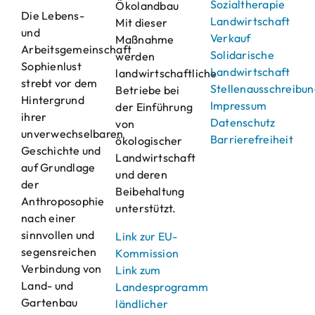
Sozialtherapie
Ökolandbau
Die Lebens-
Landwirtschaft
Mit dieser
und
Verkauf
Maßnahme
Arbeitsgemeinschaft
Solidarische
werden
Sophienlust
Landwirtschaft
landwirtschaftliche
strebt vor dem
Stellenausschreibu
Betriebe bei
Hintergrund
Impressum
der Einführung
ihrer
Datenschutz
von
unverwechselbaren
Barrierefreiheit
ökologischer
Geschichte und
Landwirtschaft
auf Grundlage
und deren
der
Beibehaltung
Anthroposophie
unterstützt.
nach einer
sinnvollen und
Link zur EU-
segensreichen
Kommission
Verbindung von
Link zum
Land- und
Landesprogramm
Gartenbau
ländlicher