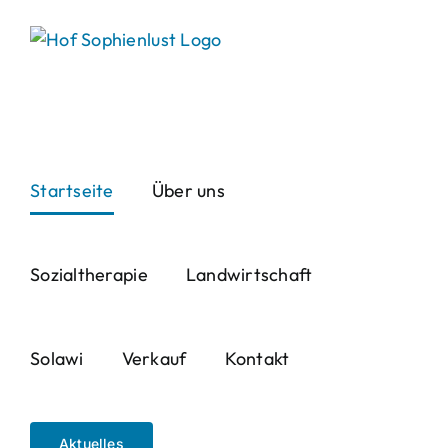
Skip
to
content
Startseite
Über uns
Sozialtherapie
Landwirtschaft
Solawi
Verkauf
Kontakt
Aktuelles