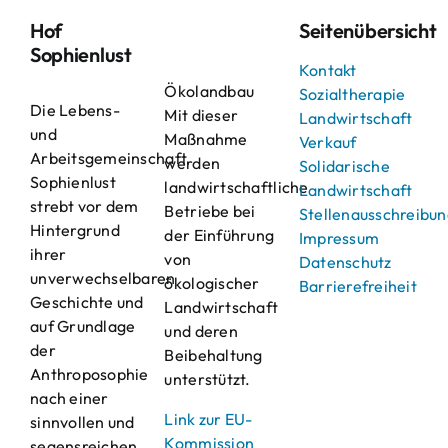
Hof
Seitenübersicht
Sophienlust
Kontakt
Ökolandbau
Sozialtherapie
Die Lebens-
Mit dieser
Landwirtschaft
und
Maßnahme
Verkauf
Arbeitsgemeinschaft
werden
Solidarische
Sophienlust
landwirtschaftliche
Landwirtschaft
strebt vor dem
Betriebe bei
Stellenausschreibu
Hintergrund
der Einführung
Impressum
ihrer
von
Datenschutz
unverwechselbaren
ökologischer
Barrierefreiheit
Geschichte und
Landwirtschaft
auf Grundlage
und deren
der
Beibehaltung
Anthroposophie
unterstützt.
nach einer
Link zur EU-
sinnvollen und
Kommission
segensreichen