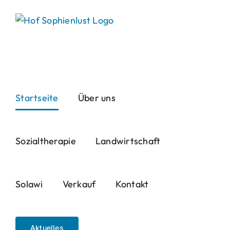
Skip
to
content
Startseite
Über uns
Sozialtherapie
Landwirtschaft
Solawi
Verkauf
Kontakt
Aktuelles