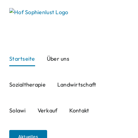
Skip
to
content
Startseite
Über uns
Sozialtherapie
Landwirtschaft
Solawi
Verkauf
Kontakt
Aktuelles