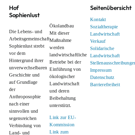
Hof
Seitenübersicht
Sophienlust
Kontakt
Ökolandbau
Sozialtherapie
Die Lebens- und
Mit dieser
Landwirtschaft
Arbeitsgemeinschaft
Maßnahme
Verkauf
Sophienlust strebt
werden
Solidarische
vor dem
landwirtschaftliche
Landwirtschaft
Hintergrund ihrer
Betriebe bei der
Stellenausschreibunge
unverwechselbaren
Einführung von
Impressum
Geschichte und
ökologischer
Datenschutz
auf Grundlage
Landwirtschaft
Barrierefreiheit
der
und deren
Anthroposophie
Beibehaltung
nach einer
unterstützt.
sinnvollen und
Link zur EU-
segensreichen
Kommission
Verbindung von
Link zum
Land- und