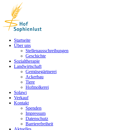
Skip
to
content
Startseite
Über uns
Stellenausschreibungen
Geschichte
Sozialtherapie
Landwirtschaft
Gemüsegärtnerei
Ackerbau
Tiere
Hofmolkerei
Solawi
Verkauf
Kontakt
Spenden
Impressum
Datenschutz
Barrierefreiheit
Aktuelles