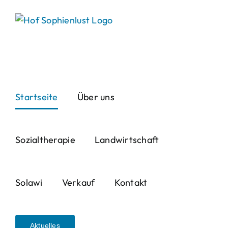
Skip
to
content
Startseite
Über uns
Sozialtherapie
Landwirtschaft
Solawi
Verkauf
Kontakt
Aktuelles