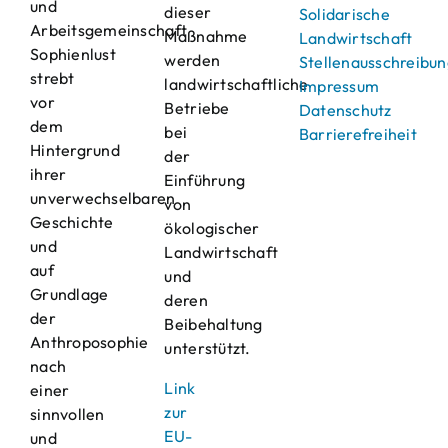
und
dieser
Solidarische
Arbeitsgemeinschaft
Maßnahme
Landwirtschaft
Sophienlust
werden
Stellenausschreibu
strebt
landwirtschaftliche
Impressum
vor
Betriebe
Datenschutz
dem
bei
Barrierefreiheit
Hintergrund
der
ihrer
Einführung
unverwechselbaren
von
Geschichte
ökologischer
und
Landwirtschaft
auf
und
Grundlage
deren
der
Beibehaltung
Anthroposophie
unterstützt.
nach
Link
einer
zur
sinnvollen
EU-
und