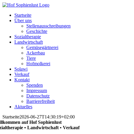
Skip
to
Startseite
content
Über uns
Stellenausschreibungen
Geschichte
Sozialtherapie
Landwirtschaft
Gemüsegärtnerei
Ackerbau
Tiere
Hofmolkerei
Solawi
Verkauf
Kontakt
Spenden
Impressum
Datenschutz
Barrierefreiheit
Aktuelles
Startseite
2026-06-27T14:30:19+02:00
llkommen auf Hof Sophienlust
zialtherapie • Landwirtschaft • Verkauf