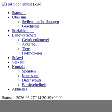
Skip
to
Startseite
content
Über uns
Stellenausschreibungen
Geschichte
Sozialtherapie
Landwirtschaft
Gemüsegärtnerei
Ackerbau
Tiere
Hofmolkerei
Solawi
Verkauf
Kontakt
Spenden
Impressum
Datenschutz
Barrierefreiheit
Aktuelles
Startseite
2026-06-27T14:30:19+02:00