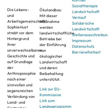
Kontakt
Sozialtherapie
Die Lebens-
Ökolandbau
Landwirtschaft
und
Mit dieser
Verkauf
Arbeitsgemeinschaft
Maßnahme
Solidarische
Sophienlust
werden
Landwirtschaft
strebt vor dem
landwirtschaftliche
Stellenausschreibu
Hintergrund
Betriebe bei
Impressum
ihrer
der Einführung
Datenschutz
unverwechselbaren
von
Barrierefreiheit
Geschichte und
ökologischer
auf Grundlage
Landwirtschaft
der
und deren
Anthroposophie
Beibehaltung
nach einer
unterstützt.
sinnvollen und
Link zur EU-
segensreichen
Kommission
Verbindung von
Link zum
Land- und
Landesprogramm