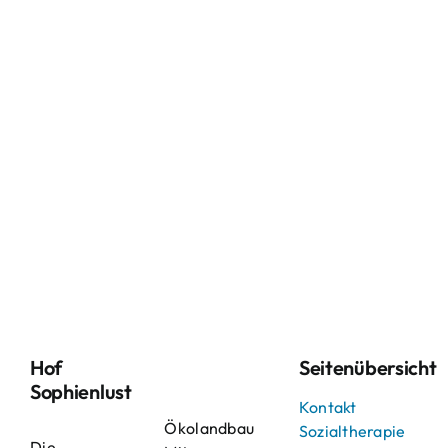
Hof
Seitenübersicht
Sophienlust
Kontakt
Ökolandbau
Sozialtherapie
Die