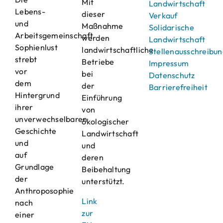
Mit
Landwirtschaft
Lebens-
dieser
Verkauf
und
Maßnahme
Solidarische
Arbeitsgemeinschaft
werden
Landwirtschaft
Sophienlust
landwirtschaftliche
Stellenausschreibu
strebt
Betriebe
Impressum
vor
bei
Datenschutz
dem
der
Barrierefreiheit
Hintergrund
Einführung
ihrer
von
unverwechselbaren
ökologischer
Geschichte
Landwirtschaft
und
und
auf
deren
Grundlage
Beibehaltung
der
unterstützt.
Anthroposophie
Link
nach
zur
einer