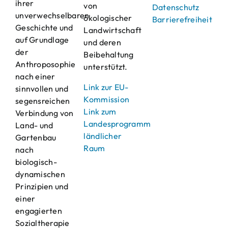
ihrer
von
Datenschutz
unverwechselbaren
ökologischer
Barrierefreiheit
Geschichte und
Landwirtschaft
auf Grundlage
und deren
der
Beibehaltung
Anthroposophie
unterstützt.
nach einer
Link zur EU-
sinnvollen und
Kommission
segensreichen
Link zum
Verbindung von
Landesprogramm
Land- und
ländlicher
Gartenbau
Raum
nach
biologisch-
dynamischen
Prinzipien und
einer
engagierten
Sozialtherapie