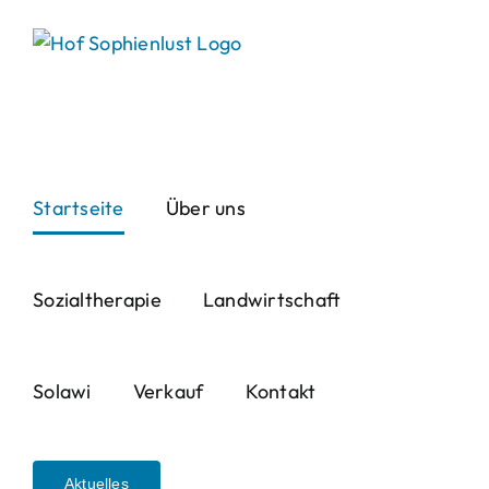
Skip
to
content
Startseite
Über uns
Sozialtherapie
Landwirtschaft
Solawi
Verkauf
Kontakt
Aktuelles