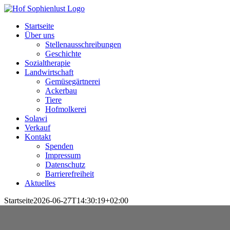
Skip
to
Startseite
content
Über uns
Stellenausschreibungen
Geschichte
Sozialtherapie
Landwirtschaft
Gemüsegärtnerei
Ackerbau
Tiere
Hofmolkerei
Solawi
Verkauf
Kontakt
Spenden
Impressum
Datenschutz
Barrierefreiheit
Aktuelles
Startseite
2026-06-27T14:30:19+02:00