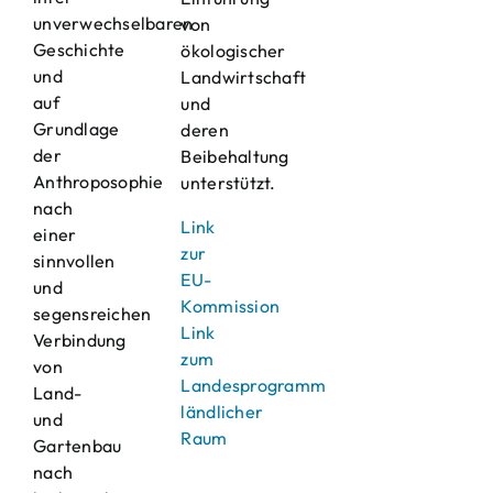
unverwechselbaren
von
Geschichte
ökologischer
und
Landwirtschaft
auf
und
Grundlage
deren
der
Beibehaltung
Anthroposophie
unterstützt.
nach
Link
einer
zur
sinnvollen
EU-
und
Kommission
segensreichen
Link
Verbindung
zum
von
Landesprogramm
Land-
ländlicher
und
Raum
Gartenbau
nach