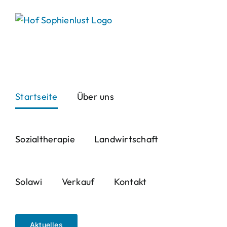
Skip
to
content
Startseite
Über uns
Sozialtherapie
Landwirtschaft
Solawi
Verkauf
Kontakt
Aktuelles