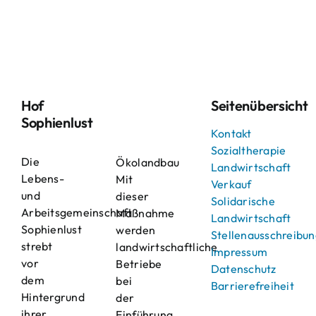
Hof
Seitenübersicht
Sophienlust
Kontakt
Sozialtherapie
Die
Ökolandbau
Landwirtschaft
Lebens-
Mit
Verkauf
und
dieser
Solidarische
Arbeitsgemeinschaft
Maßnahme
Landwirtschaft
Sophienlust
werden
Stellenausschreibu
strebt
landwirtschaftliche
Impressum
vor
Betriebe
Datenschutz
dem
bei
Barrierefreiheit
Hintergrund
der
ihrer
Einführung