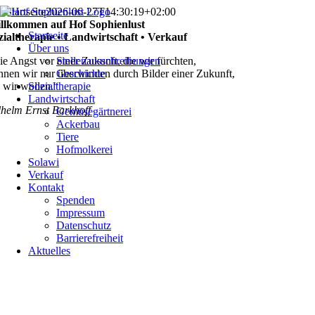
Skip
Startseite
2026-06-27T14:30:19+02:00
to
llkommen auf Hof Sophienlust
Startseite
content
zialtherapie • Landwirtschaft • Verkauf
Über uns
ie Angst vor einer Zukunft, die wir fürchten,
Stellenausschreibungen
nnen wir nur überwinden durch Bilder einer Zukunft,
Geschichte
e wir wollen.“
Sozialtherapie
Landwirtschaft
lhelm Ernst Barkhoff
Gemüsegärtnerei
Ackerbau
Tiere
Hofmolkerei
Solawi
Verkauf
Kontakt
Spenden
Impressum
Datenschutz
Barrierefreiheit
Aktuelles