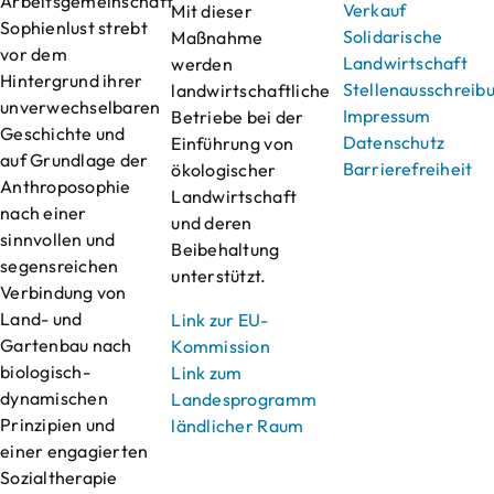
Arbeitsgemeinschaft
Verkauf
Mit dieser
Sophienlust strebt
Solidarische
Maßnahme
vor dem
Landwirtschaft
werden
Hintergrund ihrer
Stellenausschreib
landwirtschaftliche
unverwechselbaren
Impressum
Betriebe bei der
Geschichte und
Datenschutz
Einführung von
auf Grundlage der
Barrierefreiheit
ökologischer
Anthroposophie
Landwirtschaft
nach einer
und deren
sinnvollen und
Beibehaltung
segensreichen
unterstützt.
Verbindung von
Land- und
Link zur EU-
Gartenbau nach
Kommission
biologisch-
Link zum
dynamischen
Landesprogramm
Prinzipien und
ländlicher Raum
einer engagierten
Sozialtherapie