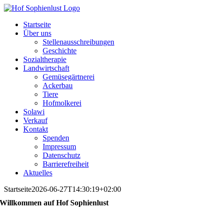
Skip
to
Startseite
content
Über uns
Stellenausschreibungen
Geschichte
Sozialtherapie
Landwirtschaft
Gemüsegärtnerei
Ackerbau
Tiere
Hofmolkerei
Solawi
Verkauf
Kontakt
Spenden
Impressum
Datenschutz
Barrierefreiheit
Aktuelles
Startseite
2026-06-27T14:30:19+02:00
Willkommen auf Hof Sophienlust