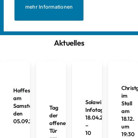
mehr Informationen
Aktuelles
Christ
Hoffest
im
am
Solawi
Stall
Samstag
Tag
Infotag
am
den
der
18.04.2026
18.12.
05.09.2026
offenen
–
um
Tür
10
19:30