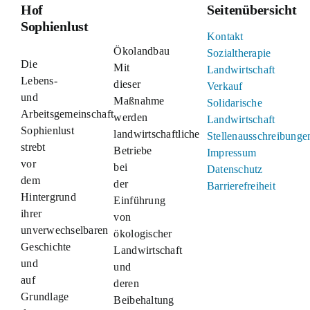
Hof
Seitenübersicht
Sophienlust
Kontakt
Ökolandbau
Sozialtherapie
Die
Mit
Landwirtschaft
Lebens-
dieser
Verkauf
und
Maßnahme
Solidarische
Arbeitsgemeinschaft
werden
Landwirtschaft
Sophienlust
landwirtschaftliche
Stellenausschreibunge
strebt
Betriebe
Impressum
vor
bei
Datenschutz
dem
der
Barrierefreiheit
Hintergrund
Einführung
ihrer
von
unverwechselbaren
ökologischer
Geschichte
Landwirtschaft
und
und
auf
deren
Grundlage
Beibehaltung