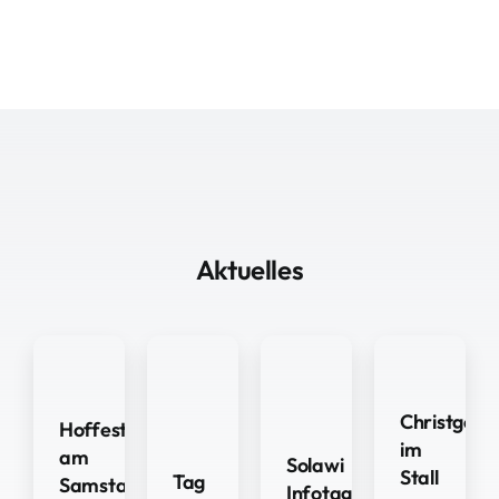
Aktuelles
Christgebur
Hoffest
im
am
Solawi
Stall
Tag
Samstag
Infotag