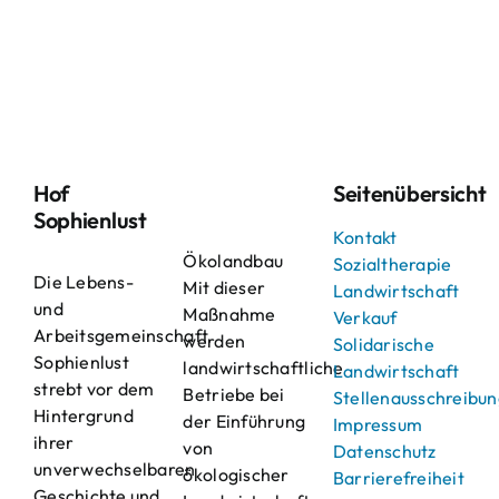
Hof
Seitenübersicht
Sophienlust
Kontakt
Ökolandbau
Sozialtherapie
Die Lebens-
Mit dieser
Landwirtschaft
und
Maßnahme
Verkauf
Arbeitsgemeinschaft
werden
Solidarische
Sophienlust
landwirtschaftliche
Landwirtschaft
strebt vor dem
Betriebe bei
Stellenausschreibu
Hintergrund
der Einführung
Impressum
ihrer
von
Datenschutz
unverwechselbaren
ökologischer
Barrierefreiheit
Geschichte und