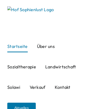
Skip
to
content
Startseite
Über uns
Sozialtherapie
Landwirtschaft
Solawi
Verkauf
Kontakt
Aktuelles