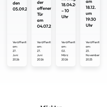
am
der
den
18.04.2026
18.12.
offenen
05.09.2026
– 10
um
Tür
Uhr
19:30
am
Uhr
04.07.2026
Veröffentlicht
Veröffentlicht
Veröffentlicht
Veröffentlicht
am:
am:
am:
am:
27.
27.
02.
23.
Juni
Juni
März
November
2026
2026
2026
2025