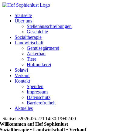
Skip
to
Startseite
content
Über uns
Stellenausschreibungen
Geschichte
Sozialtherapie
Landwirtschaft
Gemüsegärtnerei
Ackerbau
Tiere
Hofmolkerei
Solawi
Verkauf
Kontakt
Spenden
Impressum
Datenschutz
Barrierefreiheit
Aktuelles
Startseite
2026-06-27T14:30:19+02:00
Willkommen auf Hof Sophienlust
Sozialtherapie • Landwirtschaft • Verkauf