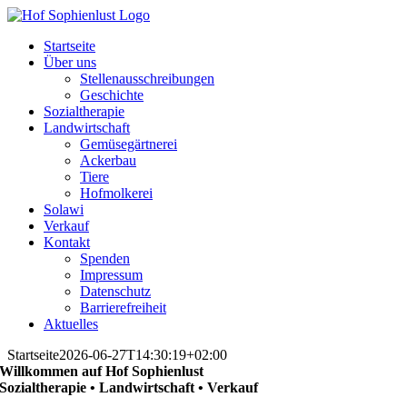
Skip
to
Startseite
content
Über uns
Stellenausschreibungen
Geschichte
Sozialtherapie
Landwirtschaft
Gemüsegärtnerei
Ackerbau
Tiere
Hofmolkerei
Solawi
Verkauf
Kontakt
Spenden
Impressum
Datenschutz
Barrierefreiheit
Aktuelles
Startseite
2026-06-27T14:30:19+02:00
Willkommen auf Hof Sophienlust
Sozialtherapie • Landwirtschaft • Verkauf