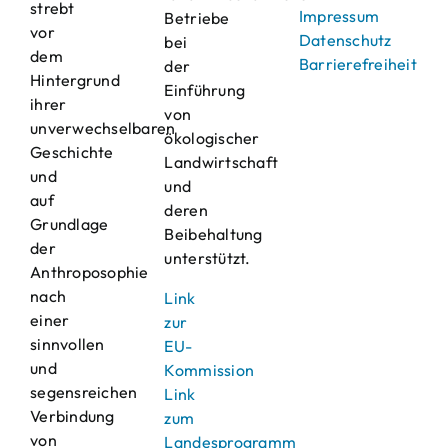
strebt
Impressum
Betriebe
vor
Datenschutz
bei
dem
Barrierefreiheit
der
Hintergrund
Einführung
ihrer
von
unverwechselbaren
ökologischer
Geschichte
Landwirtschaft
und
und
auf
deren
Grundlage
Beibehaltung
der
unterstützt.
Anthroposophie
nach
Link
einer
zur
sinnvollen
EU-
und
Kommission
segensreichen
Link
Verbindung
zum
von
Landesprogramm