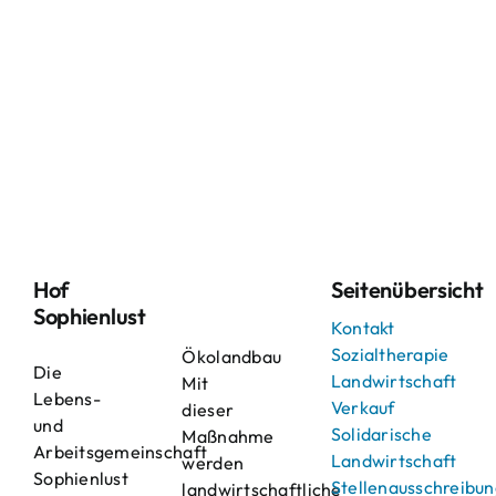
Hof
Seitenübersicht
Sophienlust
Kontakt
Sozialtherapie
Ökolandbau
Die
Landwirtschaft
Mit
Lebens-
Verkauf
dieser
und
Solidarische
Maßnahme
Arbeitsgemeinschaft
Landwirtschaft
werden
Sophienlust
Stellenausschreibu
landwirtschaftliche