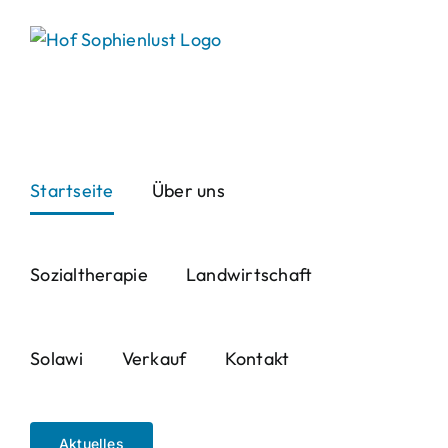
Skip
to
content
Startseite
Über uns
Sozialtherapie
Landwirtschaft
Solawi
Verkauf
Kontakt
Aktuelles