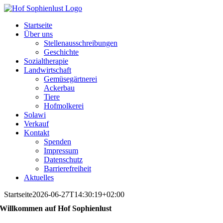
Skip
to
Startseite
content
Über uns
Stellenausschreibungen
Geschichte
Sozialtherapie
Landwirtschaft
Gemüsegärtnerei
Ackerbau
Tiere
Hofmolkerei
Solawi
Verkauf
Kontakt
Spenden
Impressum
Datenschutz
Barrierefreiheit
Aktuelles
Startseite
2026-06-27T14:30:19+02:00
Willkommen auf Hof Sophienlust