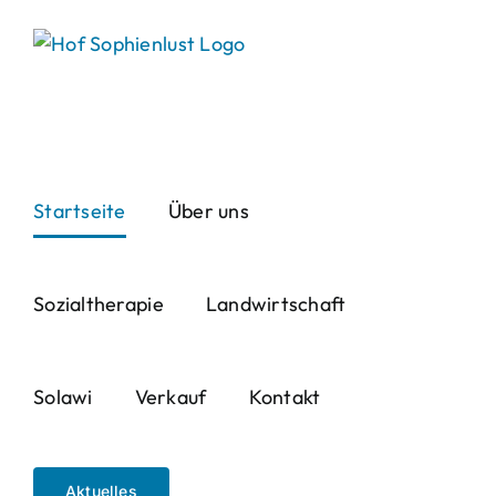
Skip
to
content
Startseite
Über uns
Sozialtherapie
Landwirtschaft
Solawi
Verkauf
Kontakt
Aktuelles