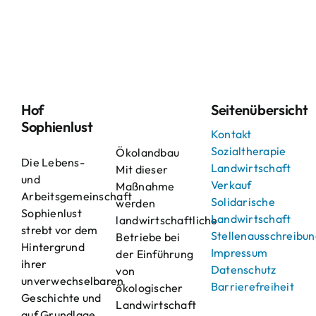
Hof
Seitenübersicht
Sophienlust
Kontakt
Sozialtherapie
Ökolandbau
Die Lebens-
Landwirtschaft
Mit dieser
und
Verkauf
Maßnahme
Arbeitsgemeinschaft
Solidarische
werden
Sophienlust
Landwirtschaft
landwirtschaftliche
strebt vor dem
Stellenausschreibu
Betriebe bei
Hintergrund
Impressum
der Einführung
ihrer
Datenschutz
von
unverwechselbaren
Barrierefreiheit
ökologischer
Geschichte und
Landwirtschaft
auf Grundlage