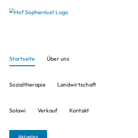
Skip
to
content
Startseite
Über uns
Sozialtherapie
Landwirtschaft
Solawi
Verkauf
Kontakt
Aktuelles