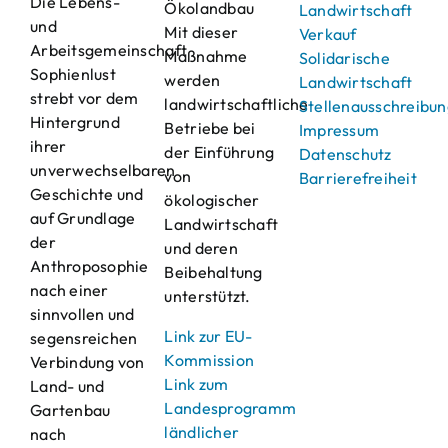
Die Lebens-
Ökolandbau
Landwirtschaft
und
Mit dieser
Verkauf
Arbeitsgemeinschaft
Maßnahme
Solidarische
Sophienlust
werden
Landwirtschaft
strebt vor dem
landwirtschaftliche
Stellenausschreibu
Hintergrund
Betriebe bei
Impressum
ihrer
der Einführung
Datenschutz
unverwechselbaren
von
Barrierefreiheit
Geschichte und
ökologischer
auf Grundlage
Landwirtschaft
der
und deren
Anthroposophie
Beibehaltung
nach einer
unterstützt.
sinnvollen und
Link zur EU-
segensreichen
Kommission
Verbindung von
Link zum
Land- und
Landesprogramm
Gartenbau
ländlicher
nach