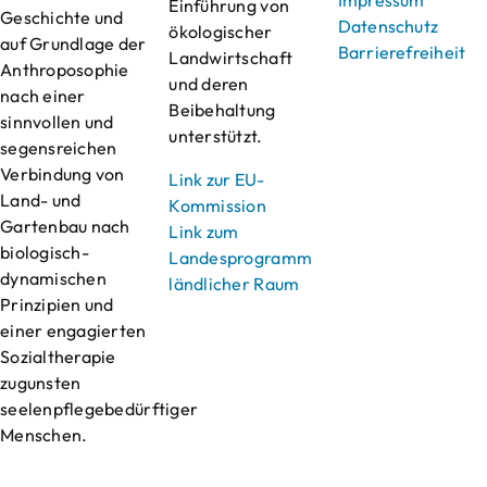
Impressum
Einführung von
Geschichte und
Datenschutz
ökologischer
auf Grundlage der
Barrierefreiheit
Landwirtschaft
Anthroposophie
und deren
nach einer
Beibehaltung
sinnvollen und
unterstützt.
segensreichen
Verbindung von
Link zur EU-
Land- und
Kommission
Gartenbau nach
Link zum
biologisch-
Landesprogramm
dynamischen
ländlicher Raum
Prinzipien und
einer engagierten
Sozialtherapie
zugunsten
seelenpflegebedürftiger
Menschen.