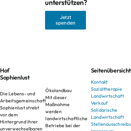
unterstützen?
Jetzt
spenden
Hof
Seitenübersich
Sophienlust
Kontakt
Sozialtherapie
Ökolandbau
Die Lebens- und
Landwirtschaft
Mit dieser
Arbeitsgemeinschaft
Verkauf
Maßnahme
Sophienlust strebt
Solidarische
werden
vor dem
Landwirtschaft
landwirtschaftliche
Hintergrund ihrer
Stellenausschreib
Betriebe bei der
unverwechselbaren