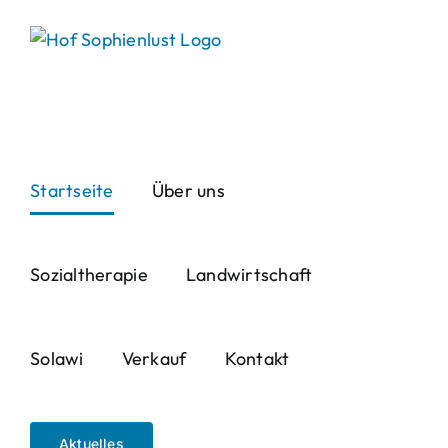
Skip
to
content
Startseite
Über uns
Sozialtherapie
Landwirtschaft
Solawi
Verkauf
Kontakt
Aktuelles