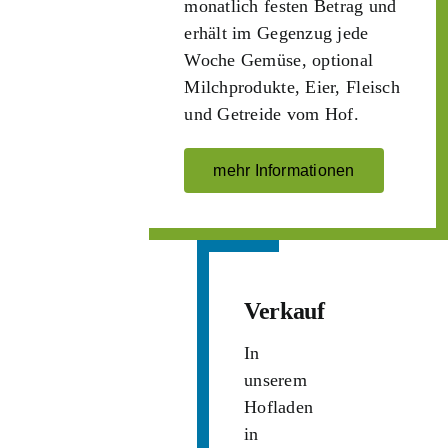
monatlich festen Betrag und
erhält im Gegenzug jede
Woche Gemüse, optional
Milchprodukte, Eier, Fleisch
und Getreide vom Hof.
mehr Informationen
Verkauf
In
unserem
Hofladen
in