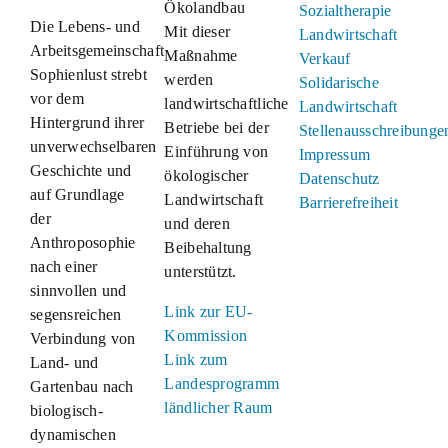
Ökolandbau
Sozialtherapie
Die Lebens- und
Mit dieser
Landwirtschaft
Arbeitsgemeinschaft
Maßnahme
Verkauf
Sophienlust strebt
werden
Solidarische
vor dem
landwirtschaftliche
Landwirtschaft
Hintergrund ihrer
Betriebe bei der
Stellenausschreibunge
unverwechselbaren
Einführung von
Impressum
Geschichte und
ökologischer
Datenschutz
auf Grundlage
Landwirtschaft
Barrierefreiheit
der
und deren
Anthroposophie
Beibehaltung
nach einer
unterstützt.
sinnvollen und
Link zur EU-
segensreichen
Kommission
Verbindung von
Link zum
Land- und
Landesprogramm
Gartenbau nach
ländlicher Raum
biologisch-
dynamischen