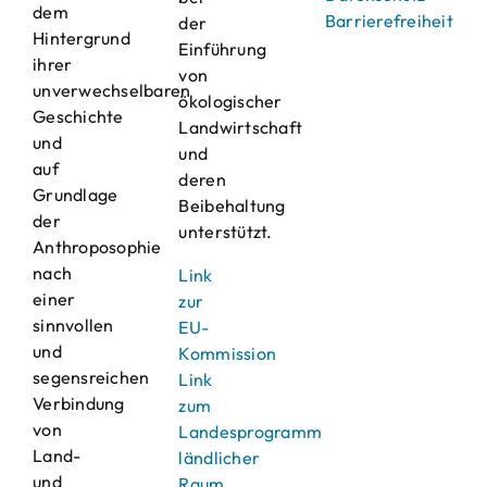
dem
Barrierefreiheit
der
Hintergrund
Einführung
ihrer
von
unverwechselbaren
ökologischer
Geschichte
Landwirtschaft
und
und
auf
deren
Grundlage
Beibehaltung
der
unterstützt.
Anthroposophie
nach
Link
einer
zur
sinnvollen
EU-
und
Kommission
segensreichen
Link
Verbindung
zum
von
Landesprogramm
Land-
ländlicher
und
Raum