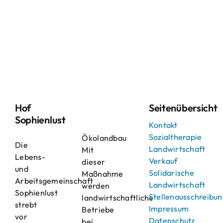
Hof
Seitenübersicht
Sophienlust
Kontakt
Sozialtherapie
Ökolandbau
Die
Landwirtschaft
Mit
Lebens-
Verkauf
dieser
und
Solidarische
Maßnahme
Arbeitsgemeinschaft
Landwirtschaft
werden
Sophienlust
Stellenausschreibu
landwirtschaftliche
strebt
Impressum
Betriebe
vor
Datenschutz
bei