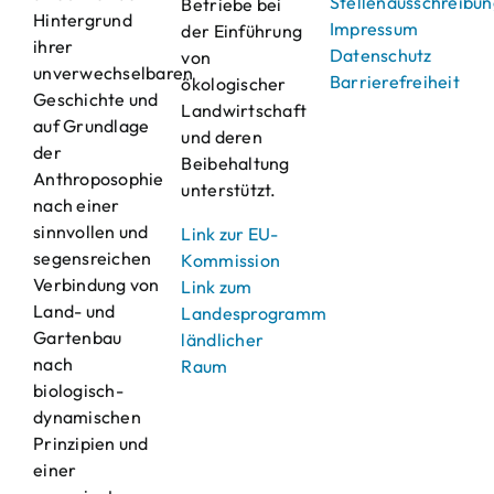
Stellenausschreibu
Betriebe bei
Hintergrund
Impressum
der Einführung
ihrer
Datenschutz
von
unverwechselbaren
Barrierefreiheit
ökologischer
Geschichte und
Landwirtschaft
auf Grundlage
und deren
der
Beibehaltung
Anthroposophie
unterstützt.
nach einer
sinnvollen und
Link zur EU-
segensreichen
Kommission
Verbindung von
Link zum
Land- und
Landesprogramm
Gartenbau
ländlicher
nach
Raum
biologisch-
dynamischen
Prinzipien und
einer