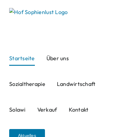
Skip
to
content
Startseite
Über uns
Sozialtherapie
Landwirtschaft
Solawi
Verkauf
Kontakt
Aktuelles