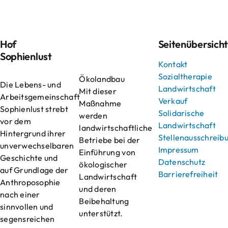
Hof
Seitenübersich
Sophienlust
Kontakt
Sozialtherapie
Ökolandbau
Die Lebens- und
Landwirtschaft
Mit dieser
Arbeitsgemeinschaft
Verkauf
Maßnahme
Sophienlust strebt
Solidarische
werden
vor dem
Landwirtschaft
landwirtschaftliche
Hintergrund ihrer
Stellenausschreib
Betriebe bei der
unverwechselbaren
Impressum
Einführung von
Geschichte und
Datenschutz
ökologischer
auf Grundlage der
Barrierefreiheit
Landwirtschaft
Anthroposophie
und deren
nach einer
Beibehaltung
sinnvollen und
unterstützt.
segensreichen