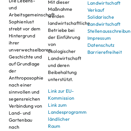
Die Lebens-
Mit dieser
Landwirtschaft
und
Maßnahme
Verkauf
Arbeitsgemeinschaft
werden
Solidarische
Sophienlust
landwirtschaftliche
Landwirtschaft
strebt vor dem
Betriebe bei
Stellenausschreibu
Hintergrund
der Einführung
Impressum
ihrer
von
Datenschutz
unverwechselbaren
ökologischer
Barrierefreiheit
Geschichte und
Landwirtschaft
auf Grundlage
und deren
der
Beibehaltung
Anthroposophie
unterstützt.
nach einer
Link zur EU-
sinnvollen und
Kommission
segensreichen
Link zum
Verbindung von
Landesprogramm
Land- und
ländlicher
Gartenbau
Raum
nach