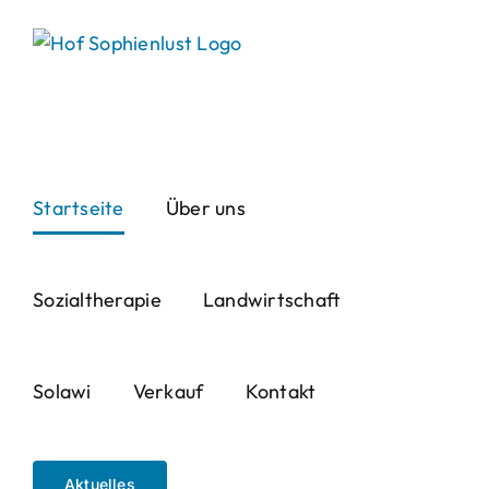
Skip
to
content
Startseite
Über uns
Sozialtherapie
Landwirtschaft
Solawi
Verkauf
Kontakt
Aktuelles