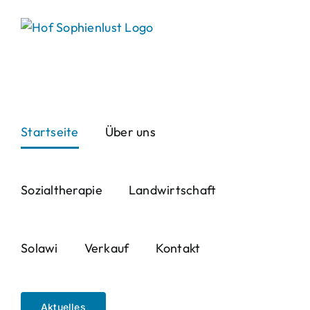
Skip
to
content
Startseite
Über uns
Sozialtherapie
Landwirtschaft
Solawi
Verkauf
Kontakt
Aktuelles