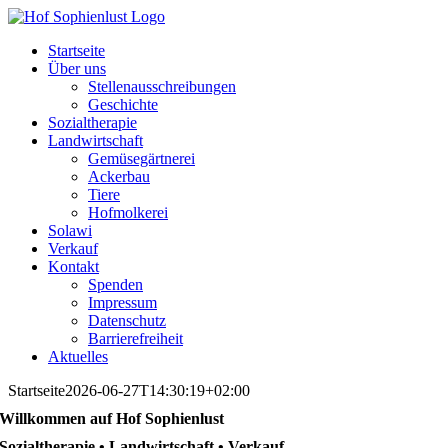
Skip
to
Startseite
content
Über uns
Stellenausschreibungen
Geschichte
Sozialtherapie
Landwirtschaft
Gemüsegärtnerei
Ackerbau
Tiere
Hofmolkerei
Solawi
Verkauf
Kontakt
Spenden
Impressum
Datenschutz
Barrierefreiheit
Aktuelles
Startseite
2026-06-27T14:30:19+02:00
Willkommen auf Hof Sophienlust
Sozialtherapie • Landwirtschaft • Verkauf