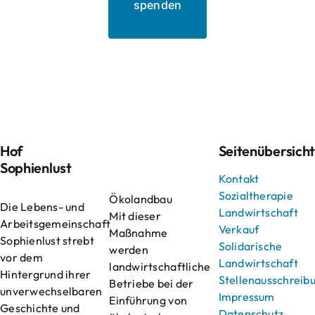
spenden
Hof
Seitenübersich
Sophienlust
Kontakt
Sozialtherapie
Ökolandbau
Die Lebens- und
Landwirtschaft
Mit dieser
Arbeitsgemeinschaft
Verkauf
Maßnahme
Sophienlust strebt
Solidarische
werden
vor dem
Landwirtschaft
landwirtschaftliche
Hintergrund ihrer
Stellenausschreib
Betriebe bei der
unverwechselbaren
Impressum
Einführung von
Geschichte und
Datenschutz