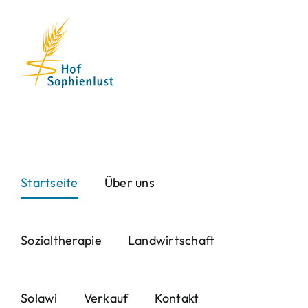
Skip
to
content
Startseite
Über uns
Sozialtherapie
Landwirtschaft
Solawi
Verkauf
Kontakt