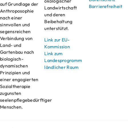
ökologischer
auf Grundlage der
Barrierefreiheit
Landwirtschaft
Anthroposophie
und deren
nach einer
Beibehaltung
sinnvollen und
unterstützt.
segensreichen
Verbindung von
Link zur EU-
Land- und
Kommission
Gartenbau nach
Link zum
biologisch-
Landesprogramm
dynamischen
ländlicher Raum
Prinzipien und
einer engagierten
Sozialtherapie
zugunsten
seelenpflegebedürftiger
Menschen.