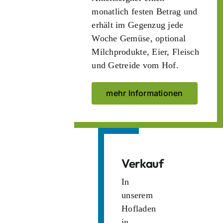
monatlich festen Betrag und
erhält im Gegenzug jede
Woche Gemüse, optional
Milchprodukte, Eier, Fleisch
und Getreide vom Hof.
mehr Informationen
Verkauf
In
unserem
Hofladen
in