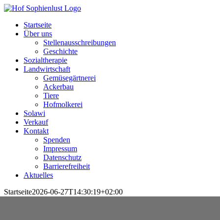
Skip
to
Startseite
content
Über uns
Stellenausschreibungen
Geschichte
Sozialtherapie
Landwirtschaft
Gemüsegärtnerei
Ackerbau
Tiere
Hofmolkerei
Solawi
Verkauf
Kontakt
Spenden
Impressum
Datenschutz
Barrierefreiheit
Aktuelles
Startseite
2026-06-27T14:30:19+02:00