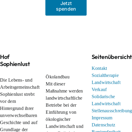
Jetzt
spenden
Hof
Seitenübersich
Sophienlust
Kontakt
Sozialtherapie
Ökolandbau
Die Lebens- und
Landwirtschaft
Mit dieser
Arbeitsgemeinschaft
Verkauf
Maßnahme werden
Sophienlust strebt
Solidarische
landwirtschaftliche
vor dem
Landwirtschaft
Betriebe bei der
Hintergrund ihrer
Stellenausschreibun
Einführung von
unverwechselbaren
Impressum
ökologischer
Geschichte und auf
Datenschutz
Landwirtschaft und
Grundlage der
Barrierefreiheit