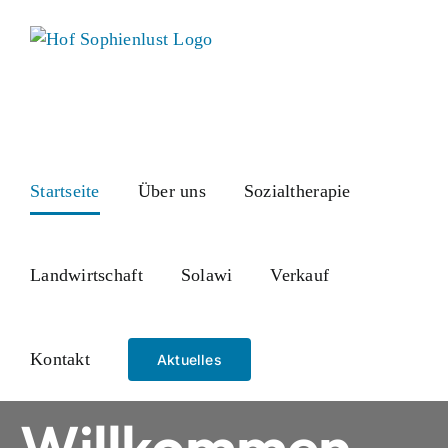
Skip
to
content
Startseite
Über uns
Sozialtherapie
Landwirtschaft
Solawi
Verkauf
Kontakt
Aktuelles
Willkommen