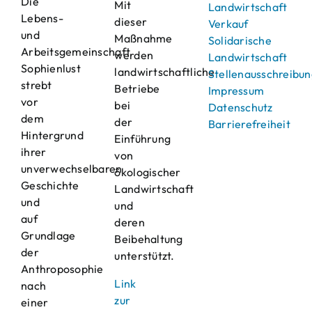
Die
Mit
Landwirtschaft
Lebens-
dieser
Verkauf
und
Maßnahme
Solidarische
Arbeitsgemeinschaft
werden
Landwirtschaft
Sophienlust
landwirtschaftliche
Stellenausschreibu
strebt
Betriebe
Impressum
vor
bei
Datenschutz
dem
der
Barrierefreiheit
Hintergrund
Einführung
ihrer
von
unverwechselbaren
ökologischer
Geschichte
Landwirtschaft
und
und
auf
deren
Grundlage
Beibehaltung
der
unterstützt.
Anthroposophie
Link
nach
zur
einer