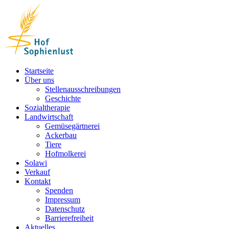
Skip
to
content
Startseite
Über uns
Stellenausschreibungen
Geschichte
Sozialtherapie
Landwirtschaft
Gemüsegärtnerei
Ackerbau
Tiere
Hofmolkerei
Solawi
Verkauf
Kontakt
Spenden
Impressum
Datenschutz
Barrierefreiheit
Aktuelles