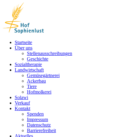
Skip
to
content
Startseite
Über uns
Stellenausschreibungen
Geschichte
Sozialtherapie
Landwirtschaft
Gemüsegärtnerei
Ackerbau
Tiere
Hofmolkerei
Solawi
Verkauf
Kontakt
Spenden
Impressum
Datenschutz
Barrierefreiheit
Aktuelles