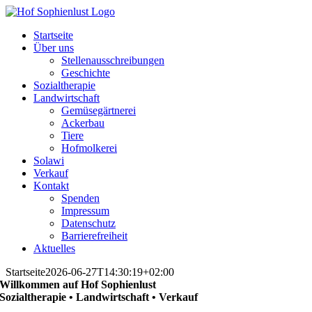
Skip
to
Startseite
content
Über uns
Stellenausschreibungen
Geschichte
Sozialtherapie
Landwirtschaft
Gemüsegärtnerei
Ackerbau
Tiere
Hofmolkerei
Solawi
Verkauf
Kontakt
Spenden
Impressum
Datenschutz
Barrierefreiheit
Aktuelles
Startseite
2026-06-27T14:30:19+02:00
Willkommen auf Hof Sophienlust
Sozialtherapie • Landwirtschaft • Verkauf