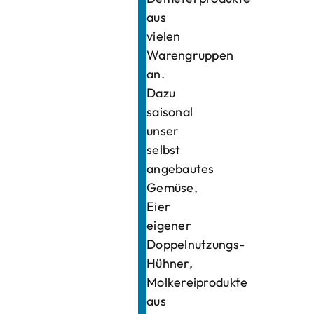
aus
vielen
Warengruppen
an.
Dazu
saisonal
unser
selbst
angebautes
Gemüse,
Eier
eigener
Doppelnutzungs-
Hühner,
Molkereiprodukte
aus