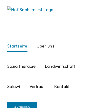
Skip
to
content
Startseite
Über uns
Sozialtherapie
Landwirtschaft
Solawi
Verkauf
Kontakt
Aktuelles