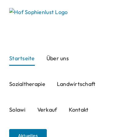
Skip
to
content
Startseite
Über uns
Sozialtherapie
Landwirtschaft
Solawi
Verkauf
Kontakt
Aktuelles