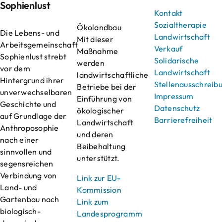
Sophienlust
Kontakt
Sozialtherapie
Ökolandbau
Die Lebens- und
Landwirtschaft
Mit dieser
Arbeitsgemeinschaft
Verkauf
Maßnahme
Sophienlust strebt
Solidarische
werden
vor dem
Landwirtschaft
landwirtschaftliche
Hintergrund ihrer
Stellenausschreib
Betriebe bei der
unverwechselbaren
Impressum
Einführung von
Geschichte und
Datenschutz
ökologischer
auf Grundlage der
Barrierefreiheit
Landwirtschaft
Anthroposophie
und deren
nach einer
Beibehaltung
sinnvollen und
unterstützt.
segensreichen
Verbindung von
Link zur EU-
Land- und
Kommission
Gartenbau nach
Link zum
biologisch-
Landesprogramm